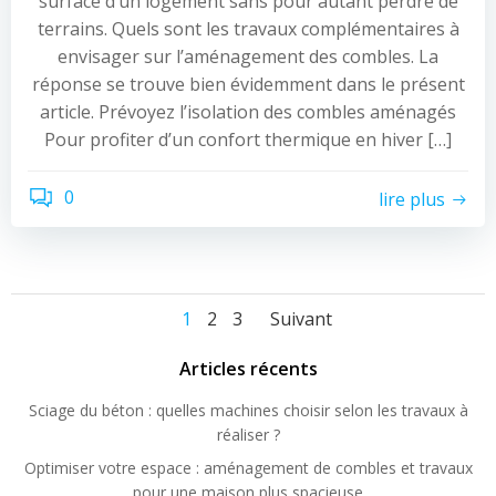
surface d’un logement sans pour autant perdre de
terrains. Quels sont les travaux complémentaires à
envisager sur l’aménagement des combles. La
réponse se trouve bien évidemment dans le présent
article. Prévoyez l’isolation des combles aménagés
Pour profiter d’un confort thermique en hiver […]
0
lire plus
Navigation
Navigation
Navigation
Page
Page
Page
1
2
3
Suivant
des
des
des
Articles récents
Sciage du béton : quelles machines choisir selon les travaux à
articles
articles
articles
réaliser ?
Optimiser votre espace : aménagement de combles et travaux
pour une maison plus spacieuse